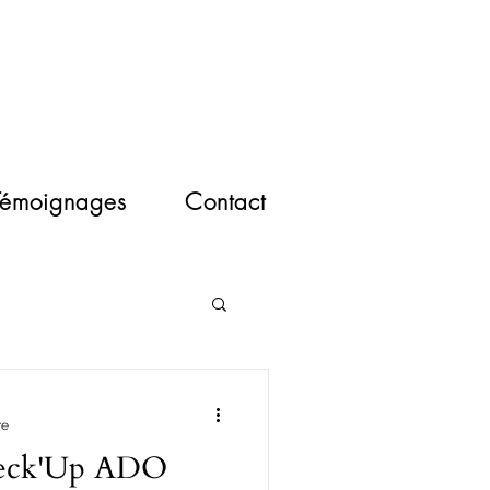
Témoignages
Contact
re
eck'Up ADO