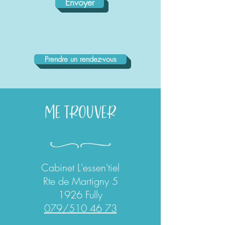
Envoyer
Prendre un rendez-vous
Me trouver
lm
Cabinet L'essen'tiel
Rte de Martigny 5
1926 Fully
079/510 46 73